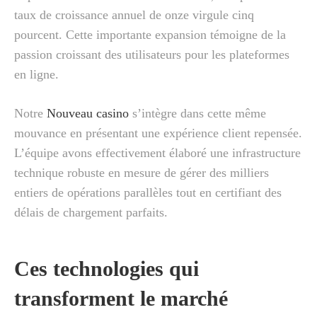
taux de croissance annuel de onze virgule cinq
pourcent. Cette importante expansion témoigne de la
passion croissant des utilisateurs pour les plateformes
en ligne.
Notre
Nouveau casino
s’intègre dans cette même
mouvance en présentant une expérience client repensée.
L’équipe avons effectivement élaboré une infrastructure
technique robuste en mesure de gérer des milliers
entiers de opérations parallèles tout en certifiant des
délais de chargement parfaits.
Ces technologies qui
transforment le marché