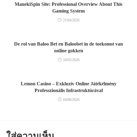
ManekiSpin Site: Professional Overview About This
Gaming System
21/04/2026
De rol van Baloo Bet en Baloobet in de toekomst van
online gokken
10/05/2026
Lemon Casino – Exkluzív Online Játékélmény
Professzionális Infrastruktúrával
04/06/2026
ใส่ความเห็น