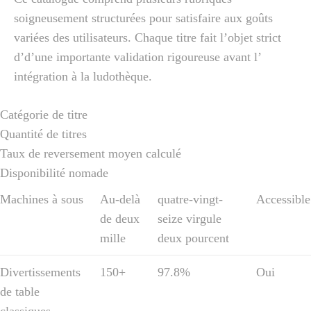
soigneusement structurées pour satisfaire aux goûts
variées des utilisateurs. Chaque titre fait l’objet strict
d’d’une importante validation rigoureuse avant l’
intégration à la ludothèque.
Catégorie de titre
Quantité de titres
Taux de reversement moyen calculé
Disponibilité nomade
Machines à sous
Au-delà
quatre-vingt-
Accessible
de deux
seize virgule
mille
deux pourcent
Divertissements
150+
97.8%
Oui
de table