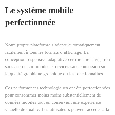
Le système mobile
perfectionnée
Notre propre plateforme s’adapte automatiquement
facilement à tous les formats d’affichage. La
conception responsive adaptative certifie une navigation
sans accroc sur mobiles et devices sans concession sur
la qualité graphique graphique ou les fonctionnalités.
Ces performances technologiques ont été perfectionnées
pour consommer moins moins substantiellement de
données mobiles tout en conservant une expérience
visuelle de qualité. Les utilisateurs peuvent accéder à la