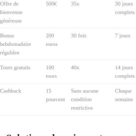
Offre de
500€
35x
30 jours
bienvenue
complets
généreuse
Bonus
200
30 fois
7 jours
hebdomadaire
euros
régulière
Tours gratuits
100
40x
14 jours
tours
complets
Cashback
15
Sans aucune
Chaque
pourcent
condition
semaine
restrictive