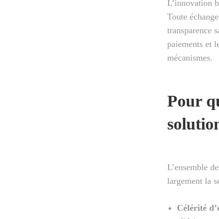
L’innovation b
Toute échange 
transparence s
paiements et l
mécanismes.
Pour qu
solutio
L’ensemble des
largement la se
Célérité d