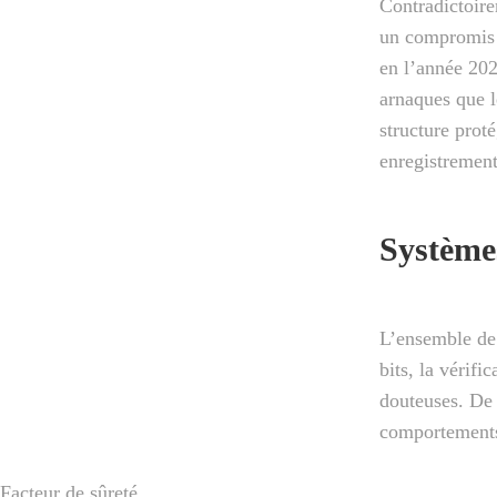
Contradictoire
un compromis s
en l’année 202
arnaques que l
structure prot
enregistrement
Systèmes
L’ensemble de 
bits, la vérifi
douteuses. De 
comportements 
Facteur de sûreté