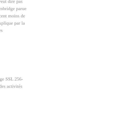
eut dire pas
ambridge parue
rcent moins de
xplique par la
es
age SSL 256-
des activités