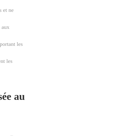
 et ne
r aux
portant les
nt les
sée au