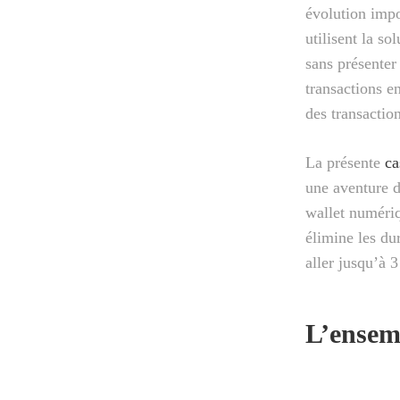
évolution impo
utilisent la s
sans présenter
transactions en
des transactio
La présente
ca
une aventure d
wallet numéri
élimine les du
aller jusqu’à 
L’ensemb