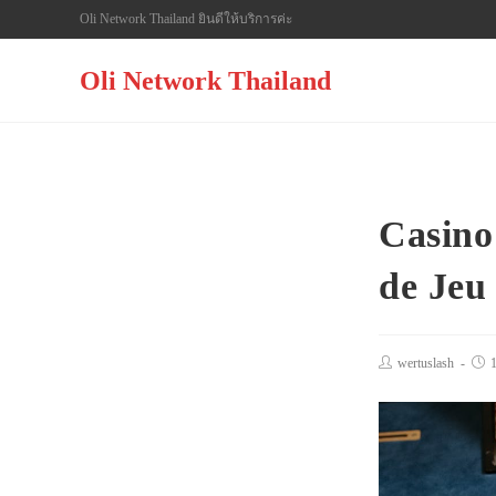
Skip
Oli Network Thailand ยินดีให้บริการค่ะ
to
content
Oli Network Thailand
Casino
de Jeu
Post
wertuslash
Pos
author:
pub