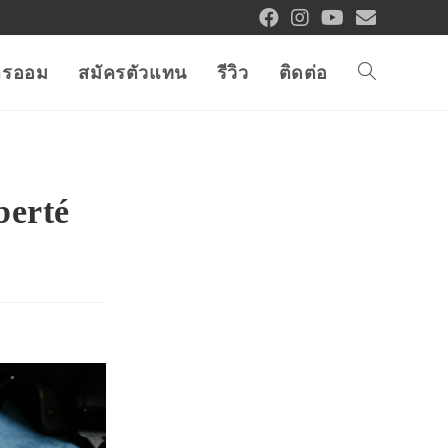
การออม
สมัครตัวแทน
รีวิว
ติดต่อ
berté