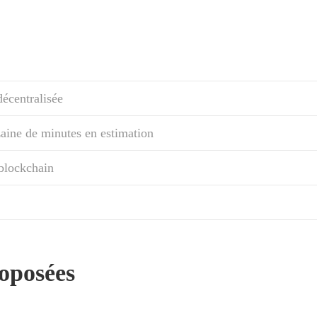
décentralisée
aine de minutes en estimation
blockchain
roposées