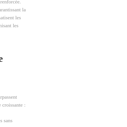
 renforcée.
rantissant la
atisent les
misant les
e
urpassent
 croissante :
s sans