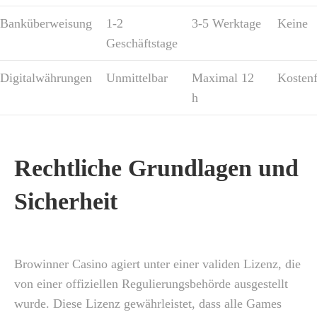
Banküberweisung
1-2
3-5 Werktage
Keine
Geschäftstage
Digitalwährungen
Unmittelbar
Maximal 12
Kostenf
h
Rechtliche Grundlagen und
Sicherheit
Browinner Casino agiert unter einer validen Lizenz, die
von einer offiziellen Regulierungsbehörde ausgestellt
wurde. Diese Lizenz gewährleistet, dass alle Games