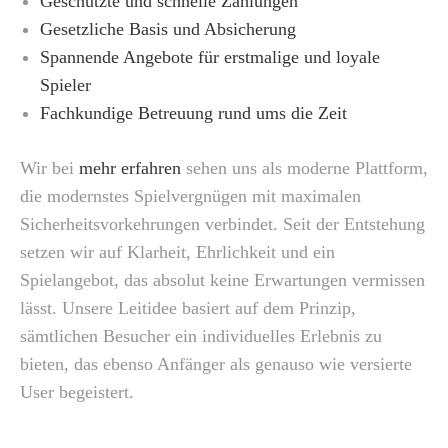
Geschützte und schnelle Zahlungen
Gesetzliche Basis und Absicherung
Spannende Angebote für erstmalige und loyale
Spieler
Fachkundige Betreuung rund ums die Zeit
Wir bei
mehr erfahren
sehen uns als moderne Plattform,
die modernstes Spielvergnügen mit maximalen
Sicherheitsvorkehrungen verbindet. Seit der Entstehung
setzen wir auf Klarheit, Ehrlichkeit und ein
Spielangebot, das absolut keine Erwartungen vermissen
lässt. Unsere Leitidee basiert auf dem Prinzip,
sämtlichen Besucher ein individuelles Erlebnis zu
bieten, das ebenso Anfänger als genauso wie versierte
User begeistert.