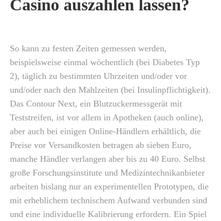
Casino auszahlen lassen?
So kann zu festen Zeiten gemessen werden,
beispielsweise einmal wöchentlich (bei Diabetes Typ
2), täglich zu bestimmten Uhrzeiten und/oder vor
und/oder nach den Mahlzeiten (bei Insulinpflichtigkeit).
Das Contour Next, ein Blutzuckermessgerät mit
Teststreifen, ist vor allem in Apotheken (auch online),
aber auch bei einigen Online-Händlern erhältlich, die
Preise vor Versandkosten betragen ab sieben Euro,
manche Händler verlangen aber bis zu 40 Euro. Selbst
große Forschungsinstitute und Medizintechnikanbieter
arbeiten bislang nur an experimentellen Prototypen, die
mit erheblichem technischem Aufwand verbunden sind
und eine individuelle Kalibrierung erfordern. Ein Spiel