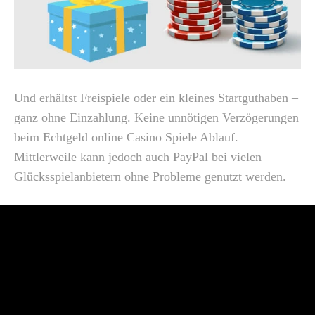
Und erhältst Freispiele oder ein kleines Startguthaben –
ganz ohne Einzahlung. Keine unnötigen Verzögerungen
beim Echtgeld online Casino Spiele Ablauf.
Mittlerweile kann jedoch auch PayPal bei vielen
Glücksspielanbietern ohne Probleme genutzt werden.