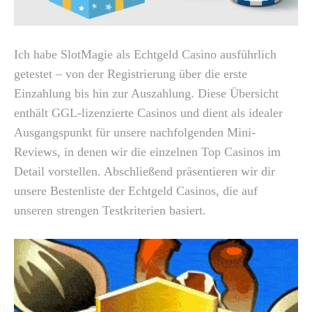
Ich habe SlotMagie als Echtgeld Casino ausführlich
getestet – von der Registrierung über die erste
Einzahlung bis hin zur Auszahlung. Diese Übersicht
enthält GGL-lizenzierte Casinos und dient als idealer
Ausgangspunkt für unsere nachfolgenden Mini-
Reviews, in denen wir die einzelnen Top Casinos im
Detail vorstellen. Abschließend präsentieren wir dir
unsere Bestenliste der Echtgeld Casinos, die auf
unseren strengen Testkriterien basiert.