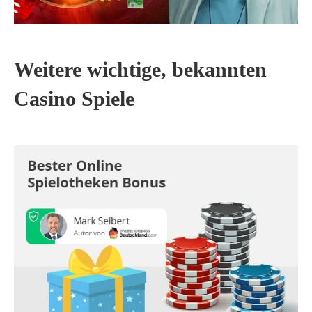
Weitere wichtige, bekannten
Casino Spiele