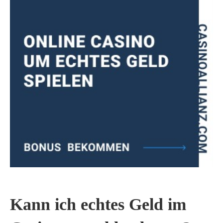
Kann ich echtes Geld im