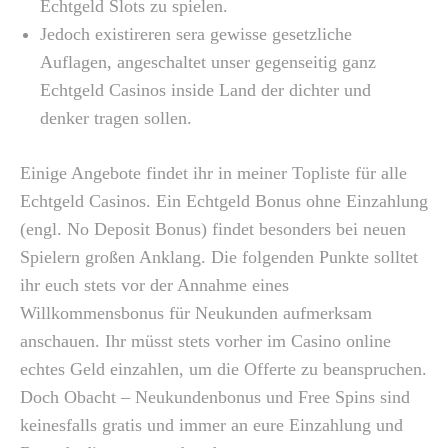
Echtgeld Slots zu spielen.
Jedoch existireren sera gewisse gesetzliche
Auflagen, angeschaltet unser gegenseitig ganz
Echtgeld Casinos inside Land der dichter und
denker tragen sollen.
Einige Angebote findet ihr in meiner Topliste für alle
Echtgeld Casinos. Ein Echtgeld Bonus ohne Einzahlung
(engl. No Deposit Bonus) findet besonders bei neuen
Spielern großen Anklang. Die folgenden Punkte solltet
ihr euch stets vor der Annahme eines
Willkommensbonus für Neukunden aufmerksam
anschauen. Ihr müsst stets vorher im Casino online
echtes Geld einzahlen, um die Offerte zu beanspruchen.
Doch Obacht – Neukundenbonus und Free Spins sind
keinesfalls gratis und immer an eure Einzahlung und