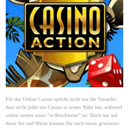
Für das Online Casino spricht nicht nur die Tatsache,
dass nicht jeder ein Casino in seiner Nähe hat, während
online immer eines “in Reichweite” ist. Doch nur auf
diese Art und Weise können Sie auch etwas gewinnen.