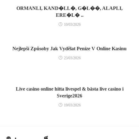
ORMANLI, KAND�LL�, G�L��, ALAPLI,
ERE�L� ..
10/03/2026
Nejlepší Způsoby Jak Vydělat Peníze V Online Kasinu
23/03/2026
Live casino online hitta livespel & bästa live casino i
Sverige2026
19/03/2026