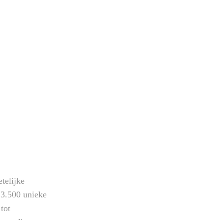
etelijke
 3.500 unieke
tot