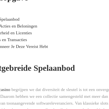
Spelaanbod
Acties en Beloningen
heid en Licenties
s en Transacties
nneer Je Deze Vereist Hebt
tgebreide Spelaanbod
casino
begrijpen we dat diversiteit de sleutel is tot een onverg
. Daarom hebben we een collectie samengesteld met meer dan
van toonaangevende softwareleveranciers. Van klassieke slots 