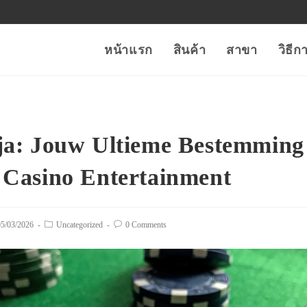
หน้าแรก
สินค้า
สาขา
วิธี
ja: Jouw Ultieme Bestemming
 Casino Entertainment
t
05/03/2026
Post
Uncategorized
Post
0 Comments
lished:
category:
comments: