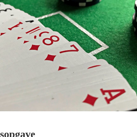
sopgave