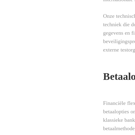
Onze technisch
techniek die d
gegevens en fi
beveiligingsp
externe testo
Betaalo
Financiële flex
betaalopties 
klassieke bank
betaalmethode 