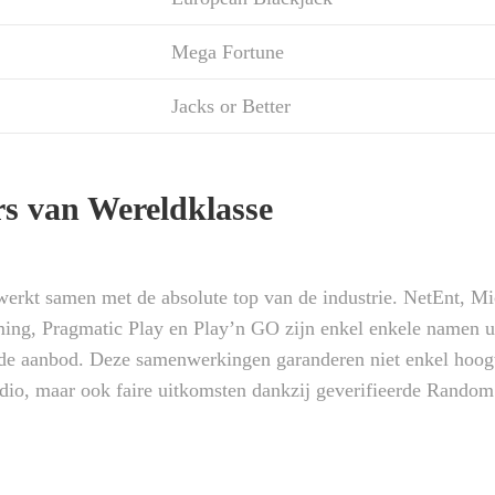
Mega Fortune
Jacks or Better
rs van Wereldklasse
werkt samen met de absolute top van de industrie. NetEnt, M
ing, Pragmatic Play en Play’n GO zijn enkel enkele namen u
e aanbod. Deze samenwerkingen garanderen niet enkel hoo
udio, maar ook faire uitkomsten dankzij geverifieerde Rand