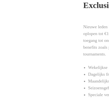
Exclus
Nieuwe leden 
oplopen tot €1
toegang tot on
benefits zoals
tournaments.
Wekelijkse 
Dagelijks f
Maandelijks
Seizoensgeb
Speciale ve