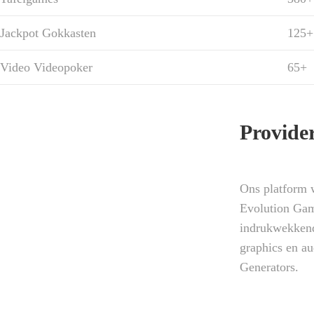
Jackpot Gokkasten
125+
Video Videopoker
65+
Provide
Ons platform 
Evolution Gam
indrukwekkend
graphics en a
Generators.