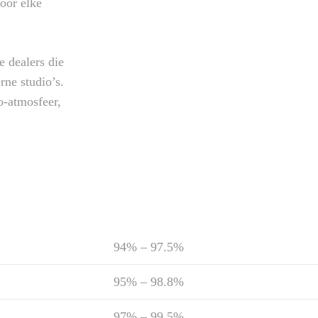
oor elke
e dealers die
rne studio’s.
o-atmosfeer,
94% – 97.5%
95% – 98.8%
97% – 99.5%