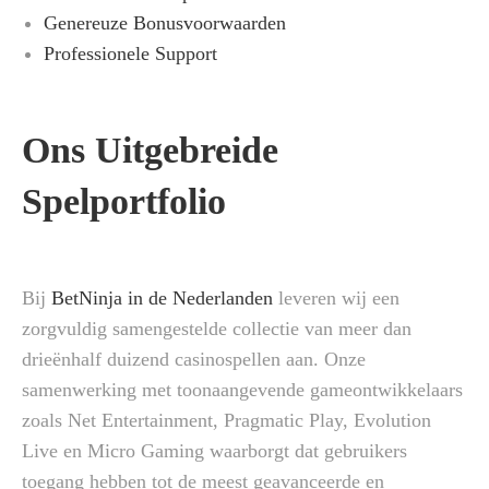
Genereuze Bonusvoorwaarden
Professionele Support
Ons Uitgebreide
Spelportfolio
Bij
BetNinja in de Nederlanden
leveren wij een
zorgvuldig samengestelde collectie van meer dan
drieënhalf duizend casinospellen aan. Onze
samenwerking met toonaangevende gameontwikkelaars
zoals Net Entertainment, Pragmatic Play, Evolution
Live en Micro Gaming waarborgt dat gebruikers
toegang hebben tot de meest geavanceerde en