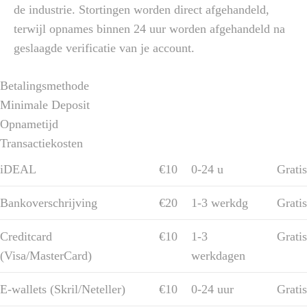
de industrie. Stortingen worden direct afgehandeld,
terwijl opnames binnen 24 uur worden afgehandeld na
geslaagde verificatie van je account.
Betalingsmethode
Minimale Deposit
Opnametijd
Transactiekosten
iDEAL
€10
0-24 u
Gratis
Bankoverschrijving
€20
1-3 werkdg
Gratis
Creditcard
€10
1-3
Gratis
(Visa/MasterCard)
werkdagen
E-wallets (Skril/Neteller)
€10
0-24 uur
Gratis