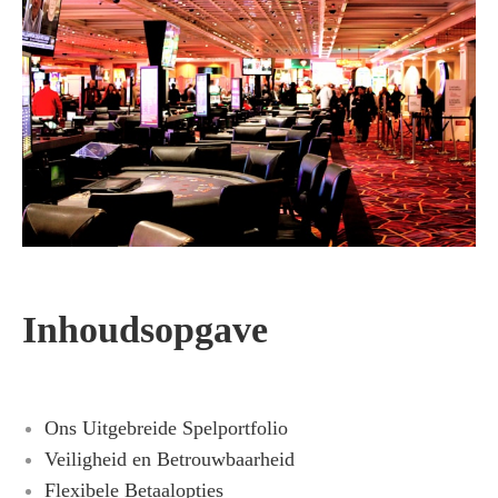
Inhoudsopgave
Ons Uitgebreide Spelportfolio
Veiligheid en Betrouwbaarheid
Flexibele Betaalopties