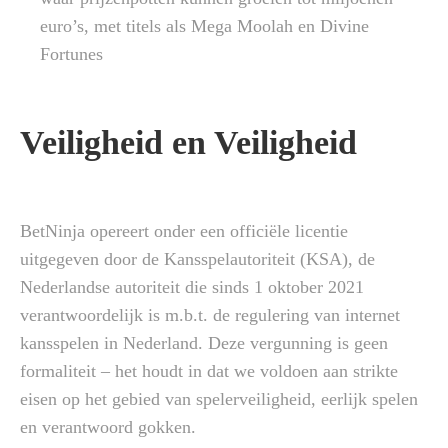
euro’s, met titels als Mega Moolah en Divine
Fortunes
Veiligheid en Veiligheid
BetNinja opereert onder een officiële licentie
uitgegeven door de Kansspelautoriteit (KSA), de
Nederlandse autoriteit die sinds 1 oktober 2021
verantwoordelijk is m.b.t. de regulering van internet
kansspelen in Nederland. Deze vergunning is geen
formaliteit – het houdt in dat we voldoen aan strikte
eisen op het gebied van spelerveiligheid, eerlijk spelen
en verantwoord gokken.