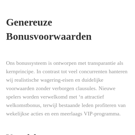
Genereuze
Bonusvoorwaarden
Ons bonussysteem is ontworpen met transparantie als
kernprincipe. In contrast tot veel concurrenten hanteren
wij realistische wagering-eisen en duidelijke
voorwaarden zonder verborgen clausules. Nieuwe
spelers worden verwelkomd met ‘n attractief
welkomstbonus, terwijl bestaande leden profiteren van
wekelijkse acties en een meerlaags VIP-programma.