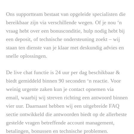
Ons supportteam bestaat van opgeleide specialisten die
bereikbaar zijn via verschillende wegen. Of je nou ‘n
vraag hebt over een bonusconditie, hulp nodig hebt bij
een deposit, of technische ondersteuning zoekt – wij
staan ten dienste van je klaar met deskundig advies en
snelle oplossingen.
De live chat functie is 24 uur per dag beschikbaar &
biedt gemiddeld binnen 90 seconden ‘n reactie. Voor
weinig urgente zaken kun je contact opnemen via
email, waarbij wij streven richting een antwoord binnen
vier uur. Daarnaast hebben wij een uitgebreide FAQ
sectie ontwikkeld die antwoorden biedt op de allerbeste
gestelde vragen betreffende account management,
betalingen, bonussen en technische problemen.