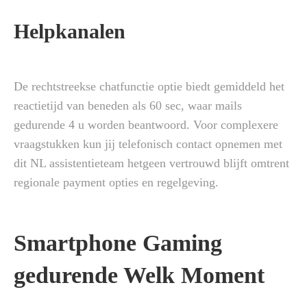
Helpkanalen
De rechtstreekse chatfunctie optie biedt gemiddeld het
reactietijd van beneden als 60 sec, waar mails
gedurende 4 u worden beantwoord. Voor complexere
vraagstukken kun jij telefonisch contact opnemen met
dit NL assistentieteam hetgeen vertrouwd blijft omtrent
regionale payment opties en regelgeving.
Smartphone Gaming
gedurende Welk Moment