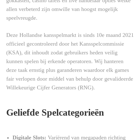
gokkasten, casino tafels en live handelaar opties welke
allen verbeterd zijn omwille van hoogst mogelijk
speelvreugde.
Deze Hollandse kansspelmarkt is sinds 10e maand 2021
officieel gecontroleerd door het Kansspelcommissie
(KSA), dit inhoudt zodat gebruikers heden veilig
kunnen spelen bij erkende operatoren. Wij hanteren
deze taak ernstig plus garanderen waardoor elk games
fair verlopen door middel van behulp door gevalideerde
Willekeurige Cijfer Generators (RNG).
Geliefde Spelcategorieën
Digitale Slots:
Variërend van megapaden richting