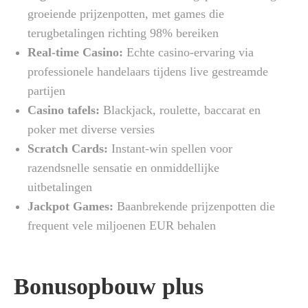
groeiende prijzenpotten, met games die
terugbetalingen richting 98% bereiken
Real-time Casino:
Echte casino-ervaring via
professionele handelaars tijdens live gestreamde
partijen
Casino tafels:
Blackjack, roulette, baccarat en
poker met diverse versies
Scratch Cards:
Instant-win spellen voor
razendsnelle sensatie en onmiddellijke
uitbetalingen
Jackpot Games:
Baanbrekende prijzenpotten die
frequent vele miljoenen EUR behalen
Bonusopbouw plus