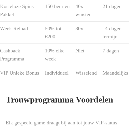
Kosteloze Spins
150 beurten
40x
21 dagen
Pakket
winsten
Week Reload
50% tot
30x
14 dagen
€200
termijn
Cashback
10% elke
Niet
7 dagen
Programma
week
VIP Unieke Bonus
Individueel
Wisselend
Maandelijks
Trouwprogramma Voordelen
Elk gespeeld game draagt bij aan tot jouw VIP-status