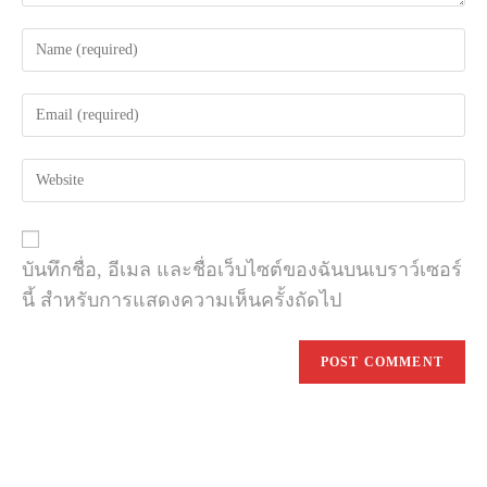
Enter
your
name
Enter
or
your
username
email
to
Enter
address
comment
your
to
website
comment
URL
(optional)
บันทึกชื่อ, อีเมล และชื่อเว็บไซต์ของฉันบนเบราว์เซอร์
นี้ สำหรับการแสดงความเห็นครั้งถัดไป