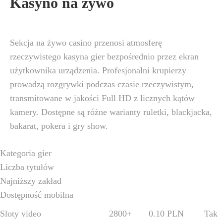
Kasyno na żywo
Sekcja na żywo casino przenosi atmosferę
rzeczywistego kasyna gier bezpośrednio przez ekran
użytkownika urządzenia. Profesjonalni krupierzy
prowadzą rozgrywki podczas czasie rzeczywistym,
transmitowane w jakości Full HD z licznych kątów
kamery. Dostępne są różne warianty ruletki, blackjacka,
bakarat, pokera i gry show.
Kategoria gier
Liczba tytułów
Najniższy zakład
Dostępność mobilna
Sloty video
2800+
0.10 PLN
Tak