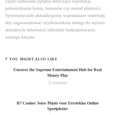
często zadawane pytania dotyczące rejestracji,
potwierdzania konta, bonusów czy metod płatności.
Systematycznie aktualizujemy wspomniane materiały,
aby zagwarantować użytkownikom dostęp do wysoce
aktualnych informacji odnośnie funkcjonowaniu
naszego kasyna.
YOU MIGHT ALSO LIKE
Uncover the Supreme Entertainment Hub for Real
Money Play
05/03/2026
B7 Casino: Jouw Plaats voor Eersteklas Online
Speelplezier