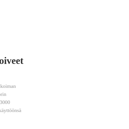
oiveet
likoiman
orin
 3000
 käyttöönsä