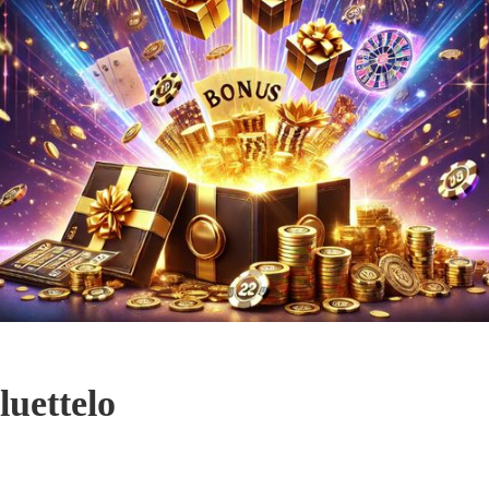
luettelo