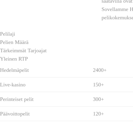
saatavilla ovat
Sovellamme HD-
pelikokemuks
Pelilaji
Pelien Määrä
Tärkeimmät Tarjoajat
Yleinen RTP
Hedelmäpelit
2400+
Live-kasino
150+
Perinteiset pelit
300+
Päävoittopelit
120+