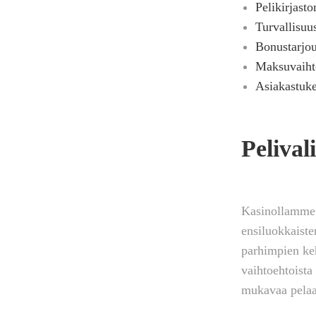
Pelikirjast
Turvallisu
Bonustarjou
Maksuvaihto
Asiakastuk
Peliva
Kasinollamm
ensiluokkaiste
parhimpien keh
vaihtoehtoista
mukavaa pelaam