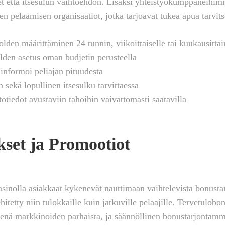
et että itsesulun vaihtoehdon. Lisäksi yhteistyökumppaneihi
en pelaamisen organisaatiot, jotka tarjoavat tukea apua tarvits
olden määrittäminen 24 tunnin, viikoittaiselle tai kuukausittai
lden asetus oman budjetin perusteella
 informoi peliajan pituudesta
 sekä lopullinen itsesulku tarvittaessa
otiedot avustaviin tahoihin vaivattomasti saatavilla
kset ja Promootiot
nolla asiakkaat kykenevät nauttimaan vaihtelevista bonustar
ehitetty niin tulokkaille kuin jatkuville pelaajille. Tervetulo
nä markkinoiden parhaista, ja säännöllinen bonustarjontamme