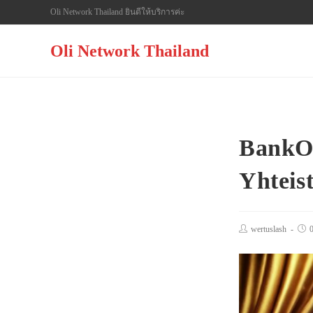
Skip
Oli Network Thailand ยินดีให้บริการค่ะ
to
content
Oli Network Thailand
BankOn
Yhteis
Post
wertuslash
Pos
author:
pub