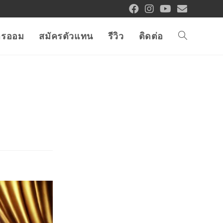
การออม
สมัครตัวแทน
รีวิว
ติดต่อ