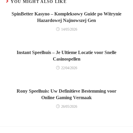
YOU MIGHT ALSO LIKE
SpinBetter Kasyno – Kompleksowy Guide po Witrynie
Hazardowej Najnowszej Gen
14/05/2026
Instant Speelhuis – Je Ultieme Locatie voor Snelle
Casinospellen
22/04/2026
Rony Speelhuis: Uw Definitieve Bestemming voor
Online Gaming Vermaak
26/05/2026