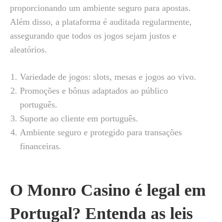
proporcionando um ambiente seguro para apostas.
Além disso, a plataforma é auditada regularmente,
assegurando que todos os jogos sejam justos e
aleatórios.
Variedade de jogos: slots, mesas e jogos ao vivo.
Promoções e bônus adaptados ao público
português.
Suporte ao cliente em português.
Ambiente seguro e protegido para transações
financeiras.
O Monro Casino é legal em
Portugal? Entenda as leis