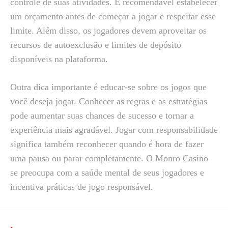
controle de suas atividades. É recomendável estabelecer
um orçamento antes de começar a jogar e respeitar esse
limite. Além disso, os jogadores devem aproveitar os
recursos de autoexclusão e limites de depósito
disponíveis na plataforma.
Outra dica importante é educar-se sobre os jogos que
você deseja jogar. Conhecer as regras e as estratégias
pode aumentar suas chances de sucesso e tornar a
experiência mais agradável. Jogar com responsabilidade
significa também reconhecer quando é hora de fazer
uma pausa ou parar completamente. O Monro Casino
se preocupa com a saúde mental de seus jogadores e
incentiva práticas de jogo responsável.