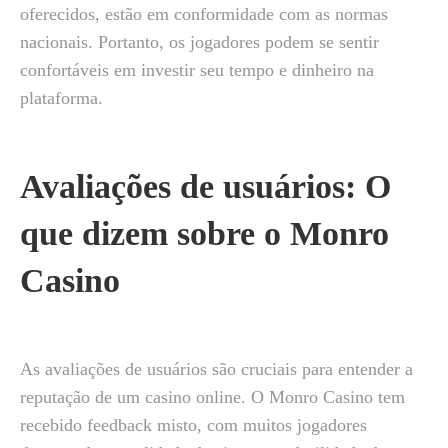
oferecidos, estão em conformidade com as normas
nacionais. Portanto, os jogadores podem se sentir
confortáveis em investir seu tempo e dinheiro na
plataforma.
Avaliações de usuários: O
que dizem sobre o Monro
Casino
As avaliações de usuários são cruciais para entender a
reputação de um casino online. O Monro Casino tem
recebido feedback misto, com muitos jogadores