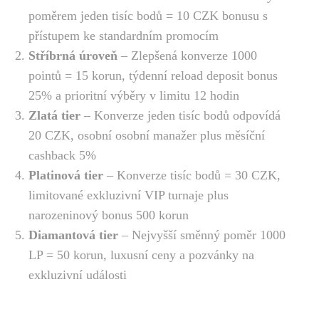
poměrem jeden tisíc bodů = 10 CZK bonusu s
přístupem ke standardním promocím
Stříbrná úroveň
– Zlepšená konverze 1000
pointů = 15 korun, týdenní reload deposit bonus
25% a prioritní výběry v limitu 12 hodin
Zlatá tier
– Konverze jeden tisíc bodů odpovídá
20 CZK, osobní osobní manažer plus měsíční
cashback 5%
Platinová tier
– Konverze tisíc bodů = 30 CZK,
limitované exkluzivní VIP turnaje plus
narozeninový bonus 500 korun
Diamantová tier
– Nejvyšší směnný poměr 1000
LP = 50 korun, luxusní ceny a pozvánky na
exkluzivní události