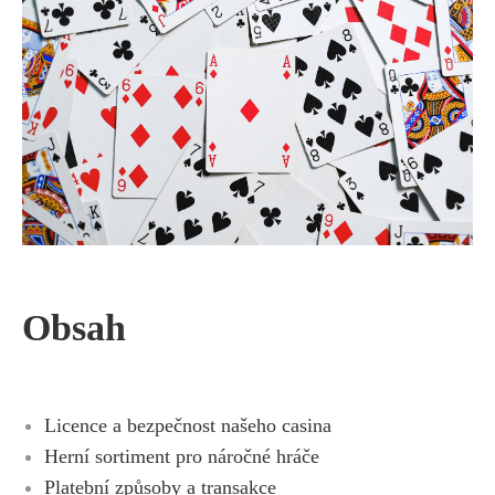
Obsah
Licence a bezpečnost našeho casina
Herní sortiment pro náročné hráče
Platební způsoby a transakce