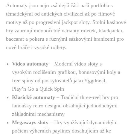
Automaty jsou nejrozsáhlejší část naší portfolia s
tématickými od antických civilizací až po filmové
motivy až po progresivní jackpot sloty. Stolní kasinové
hry zahrnují mnohočetné varianty ruletek, blackjacku,
baccarat a pokeru s různými sázkovými hranicemi pro
nové hráče i vysoké rollery.
Video automaty
– Moderní video sloty s
vysokým rozlišením grafikou, bonusovými koly a
free spiny od poskytovatelů jako Yggdrasil,
Play’n Go a Quick Spin
Klasické automaty
– Tradiční three-reel hry pro
fanoušky retro designu obsahující jednoduchými
základními mechanismy
Megaways sloty
– Hry využívající dynamickým
počtem výherních paylines dosahujícím až ke