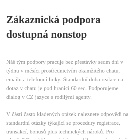
Zákaznická podpora
dostupná nonstop
Náš tým podpory pracuje bez přestávky sedm dní v
týdnu v měsíci prostřednictvím okamžitého chatu,
emailu a telefonní linky. Standardní doba reakce na
dotaz v chatu je pod hranicí 60 sec. Podporujeme
dialog v CZ jazyce s rodilými agenty.
V části často kladených otázek naleznete odpovědi na
standardní otázky týkající se procedury registrace,
transakcí, bonusů plus technických nároků. Pro