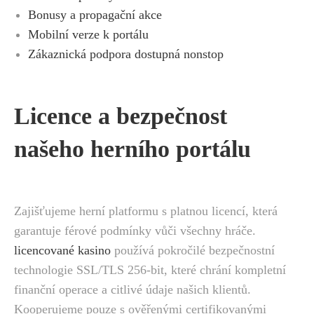
Bonusy a propagační akce
Mobilní verze k portálu
Zákaznická podpora dostupná nonstop
Licence a bezpečnost
našeho herního portálu
Zajišťujeme herní platformu s platnou licencí, která
garantuje férové podmínky vůči všechny hráče.
licencované kasino
používá pokročilé bezpečnostní
technologie SSL/TLS 256-bit, které chrání kompletní
finanční operace a citlivé údaje našich klientů.
Kooperujeme pouze s ověřenými certifikovanými