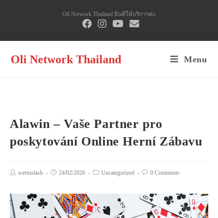
Skip
Oli Network Thailand ยินดีให้บริการค่ะ
to
content
Oli Network Thailand
Menu
Alawin – Vaše Partner pro
poskytování Online Herní Zábavu
Post
wertuslash
Post
24/02/2026
Post
Uncategorized
Post
0 Comments
author:
published:
category:
comments: