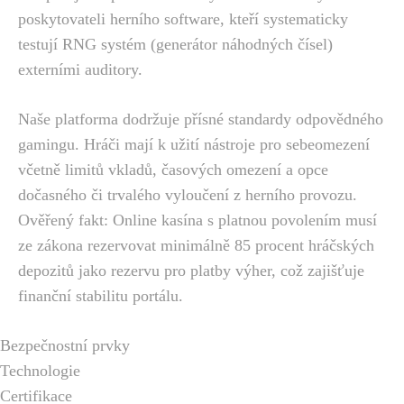
poskytovateli herního software, kteří systematicky
testují RNG systém (generátor náhodných čísel)
externími auditory.
Naše platforma dodržuje přísné standardy odpovědného
gamingu. Hráči mají k užití nástroje pro sebeomezení
včetně limitů vkladů, časových omezení a opce
dočasného či trvalého vyloučení z herního provozu.
Ověřený fakt: Online kasína s platnou povolením musí
ze zákona rezervovat minimálně 85 procent hráčských
depozitů jako rezervu pro platby výher, což zajišťuje
finanční stabilitu portálu.
Bezpečnostní prvky
Technologie
Certifikace