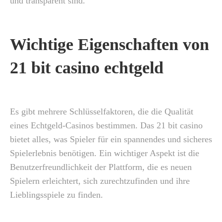
und transparent sind.
Wichtige Eigenschaften von
21 bit casino echtgeld
Es gibt mehrere Schlüsselfaktoren, die die Qualität
eines Echtgeld-Casinos bestimmen. Das 21 bit casino
bietet alles, was Spieler für ein spannendes und sicheres
Spielerlebnis benötigen. Ein wichtiger Aspekt ist die
Benutzerfreundlichkeit der Plattform, die es neuen
Spielern erleichtert, sich zurechtzufinden und ihre
Lieblingsspiele zu finden.