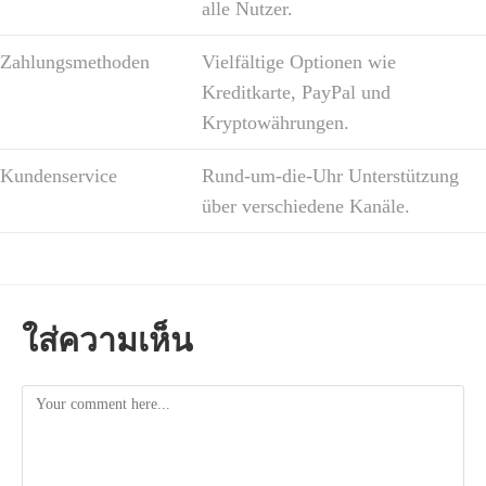
alle Nutzer.
Zahlungsmethoden
Vielfältige Optionen wie
Kreditkarte, PayPal und
Kryptowährungen.
Kundenservice
Rund-um-die-Uhr Unterstützung
über verschiedene Kanäle.
ใส่ความเห็น
Comment