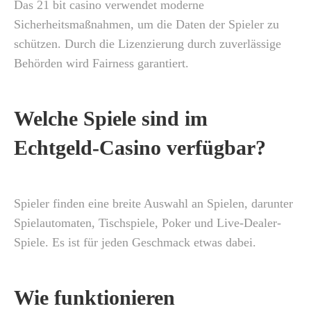
Das 21 bit casino verwendet moderne
Sicherheitsmaßnahmen, um die Daten der Spieler zu
schützen. Durch die Lizenzierung durch zuverlässige
Behörden wird Fairness garantiert.
Welche Spiele sind im
Echtgeld-Casino verfügbar?
Spieler finden eine breite Auswahl an Spielen, darunter
Spielautomaten, Tischspiele, Poker und Live-Dealer-
Spiele. Es ist für jeden Geschmack etwas dabei.
Wie funktionieren