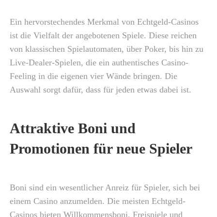
Ein hervorstechendes Merkmal von Echtgeld-Casinos
ist die Vielfalt der angebotenen Spiele. Diese reichen
von klassischen Spielautomaten, über Poker, bis hin zu
Live-Dealer-Spielen, die ein authentisches Casino-
Feeling in die eigenen vier Wände bringen. Die
Auswahl sorgt dafür, dass für jeden etwas dabei ist.
Attraktive Boni und
Promotionen für neue Spieler
Boni sind ein wesentlicher Anreiz für Spieler, sich bei
einem Casino anzumelden. Die meisten Echtgeld-
Casinos bieten Willkommensboni, Freispiele und