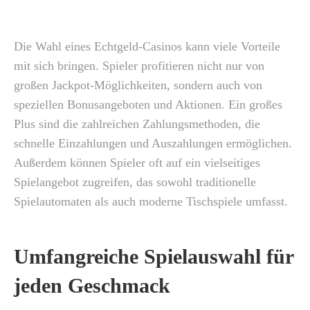
Die Wahl eines Echtgeld-Casinos kann viele Vorteile
mit sich bringen. Spieler profitieren nicht nur von
großen Jackpot-Möglichkeiten, sondern auch von
speziellen Bonusangeboten und Aktionen. Ein großes
Plus sind die zahlreichen Zahlungsmethoden, die
schnelle Einzahlungen und Auszahlungen ermöglichen.
Außerdem können Spieler oft auf ein vielseitiges
Spielangebot zugreifen, das sowohl traditionelle
Spielautomaten als auch moderne Tischspiele umfasst.
Umfangreiche Spielauswahl für
jeden Geschmack